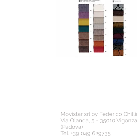
Movistar srl by Federico Chilli
Via Olanda, 5 - 35010 Vigonz
(Padova)
Tel. +39 049 629735